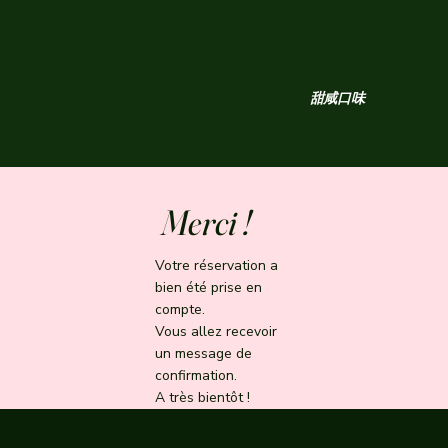
甜咸口味
Merci !
Votre réservation a
bien été prise en
compte.
Vous allez recevoir
un message de
confirmation.
A très bientôt !