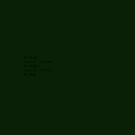
我们的营业时间
周一至周五
上午9:30 - 下午4:00
周六至周日
上午9:30 - 下午5:00
周二休息
我们在这里
泰奥菲尔·鲁塞尔街 7 号
巴黎 75012
米特罗·勒德鲁·罗林
里昂站
巴士底狱