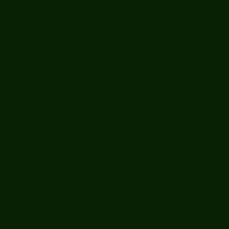
UNSERE ÖFFNUNGSZEITEN
Montag - Samstag
9:30 - 16:00 Uhr
Sonntag
9:30 - 17:00 Uhr
Dienstag geschlossen
WIR SIND HIER
7 rue Théophile Roussel
Paris 75012
Metro Ledru Rollin
Bahnhof Lyon
Bastille
Allgemeine Geschäftsbedingungen
Rückgaberecht
Datenschutzrichtlinie
Erklärung zur Barrierefreiheit